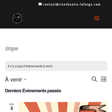
contact@cinetheatre-laforge.com
cirque
Il n’y a pas d’évènements à venir.
Recherche
Navi
À venir
Recherche
Liste
de
et
Sélectionnez
Derniers Évènements passés
vues
navigatio
une
Évèn
de
date.
MAI
vues
5