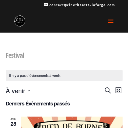
contact@cinetheatre-laforge.com
Festival
Il n’y a pas d’évènements à venir.
Recherche
Navi
À venir
Recherche
Liste
de
et
Sélectionnez
Derniers Évènements passés
vues
navigatio
une
Évèn
de
date.
AVR
vues
28