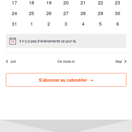
0
0
0
0
0
0
0
17
18
19
20
21
22
23
évènements
évènements
évènements
évènements
évènements
évènements
évènem
0
0
0
0
0
0
0
24
25
26
27
28
29
30
évènements
évènements
évènements
évènements
évènements
évènements
évènem
0
0
0
0
0
0
0
31
1
2
3
4
5
6
évènements
évènements
évènements
évènements
évènements
évènements
évènem
Il n’y a pas d’évènements ce jour là.
Notice
Juil
Ce mois-ci
Sep
S’abonner au calendrier